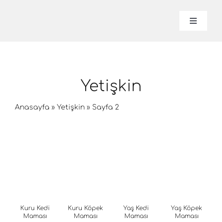
İçeriğe
geç
Naviga
Aç
/
Lavital
Kapat
Hakkım
Yetişkin
Anasayfa
»
Yetişkin
»
Sayfa 2
Ürünle
İletişim
Online
Kuru Kedi
Kuru Köpek
Yaş Kedi
Yaş Köpek
Maması
Maması
Maması
Maması