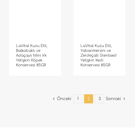
LaVital Kuzu Etli,
LaVital Kuzu Etli,
Balkabaklı ve
Yabanmersini ve
Adaçaylı Mini Irk
Zerdeçallı Sterilised
Yetişkin Köpek
Yetişkin Kedi
Konservesi 85GR
Konservesi 85GR
Önceki
1
2
3
Sonraki