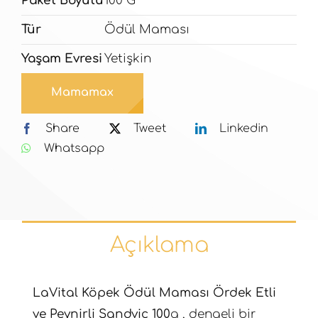
Paket Boyutu
100 G
Tür
Ödül Maması
Yaşam Evresi
Yetişkin
Mamamax
Share
Tweet
Linkedin
Whatsapp
Açıklama
LaVital Köpek Ödül Maması Ördek Etli
ve Peynirli Sandviç 100
g , dengeli bir