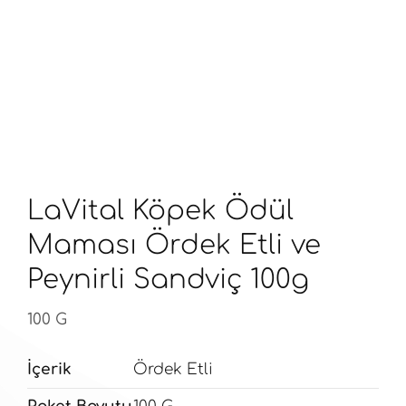
LaVital Köpek Ödül
Maması Ördek Etli ve
Peynirli Sandviç 100g
100 G
İçerik
Ördek Etli