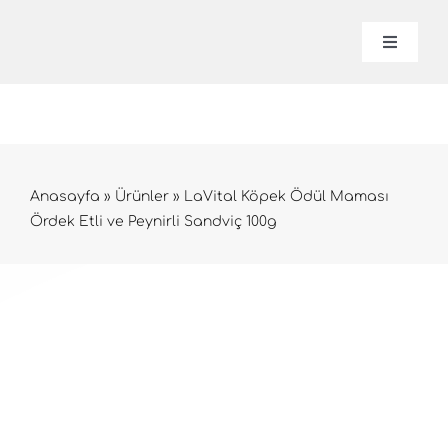
İçeriğe
geç
Naviga
Aç
/
Lavital
Kapat
Hakkım
Anasayfa
»
Ürünler
»
LaVital Köpek Ödül Maması
Ördek Etli ve Peynirli Sandviç 100g
Ürünle
İletişim
Online