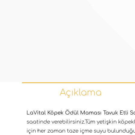
Açıklama
LaVital Köpek Ödül Maması Tavuk Etli Sa
saatinde verebilirsiniz.Tüm yetişkin köpek
için her zaman taze içme suyu bulunduğ