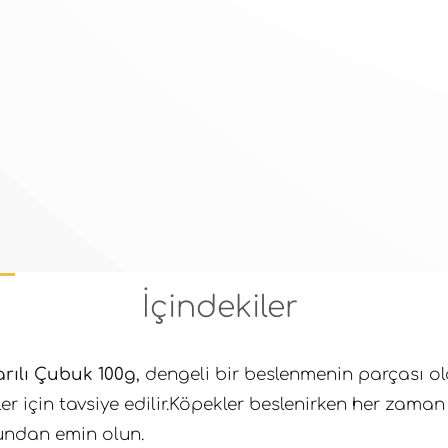
İçindekiler
rılı Çubuk 100g
, dengeli bir beslenmenin parçası 
ler için tavsiye edilir.Köpekler beslenirken her zama
undan emin olun.