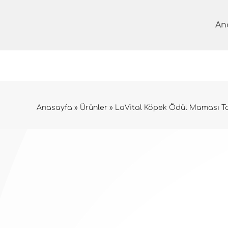
İçeriğe
geç
An
Anasayfa
»
Ürünler
»
LaVital Köpek Ödül Maması Tav